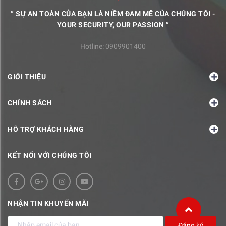
“ SỰ AN TOÀN CỦA BẠN LÀ NIỀM ĐAM MÊ CỦA CHÚNG TÔI -
YOUR SECURITY, OUR PASSION ”
Hotline:
0909901400
GIỚI THIỆU
CHÍNH SÁCH
HỖ TRỢ KHÁCH HÀNG
KẾT NỐI VỚI CHÚNG TÔI
NHẬN TIN KHUYẾN MÃI
Đăng ký