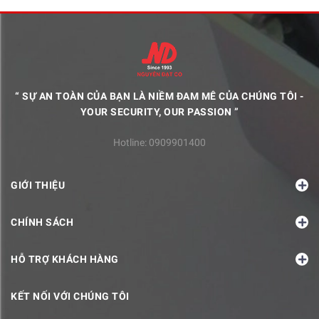
“ SỰ AN TOÀN CỦA BẠN LÀ NIỀM ĐAM MÊ CỦA CHÚNG TÔI -
YOUR SECURITY, OUR PASSION ”
Hotline:
0909901400
GIỚI THIỆU
CHÍNH SÁCH
HỖ TRỢ KHÁCH HÀNG
KẾT NỐI VỚI CHÚNG TÔI