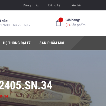
Đăng nhập
Đăng ký
Liên hệ
Giỏ hàng:
ở cửa:
(
0
)
Sản phẩm
 17h00, Thứ 2 - Thứ 7
HỆ THỐNG ĐẠI LÝ
SẢN PHẨM MỚI
2405.SN.34
SN.34