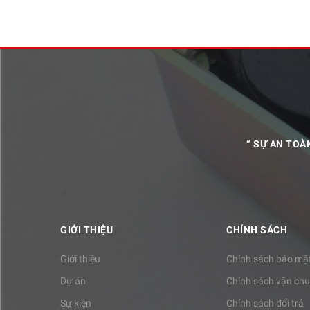
“ SỰ AN TOÀ
GIỚI THIỆU
CHÍNH SÁCH
Giới thiệu
Chính sách bảo mậ
Dự án
Chính sách vận ch
Sự kiện
Chính sách đổi trả