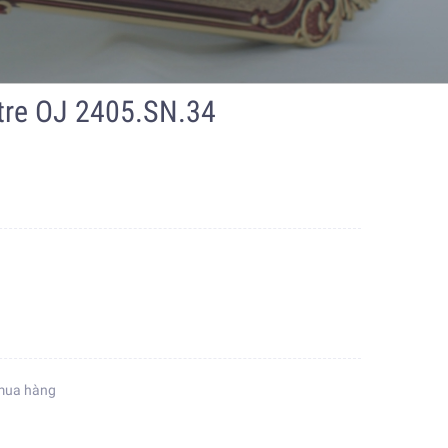
tre OJ 2405.SN.34
g
mua hàng