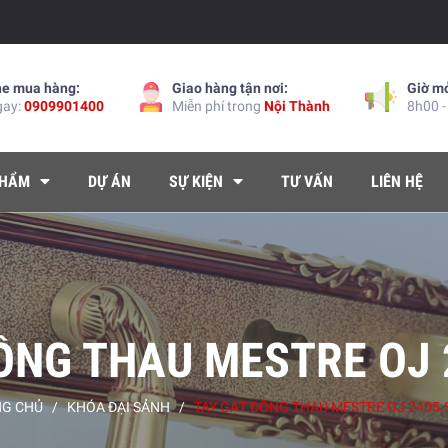
ne mua hàng:
Giao hàng tận nơi:
Giờ m
gay:
0909901400
Miễn phí trong
Nội Thành
8h00 -
PHẨM
DỰ ÁN
SỰ KIỆN
TƯ VẤN
LIÊN HỆ
ỒNG THAU MESTRE OJ 
NG CHỦ
/
KHÓA ĐẠI SẢNH
/
TAY GẠT ĐỒNG THAU MESTRE OJ 2405.