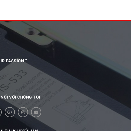
UR PASSION ”
 NỐI VỚI CHÚNG TÔI
N TIN KHUYẾN MÃI