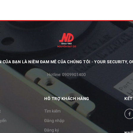
N CỦA BẠN LÀ NIỀM ĐAM MÊ CỦA CHÚNG TÔI - YOUR SECURITY, O
Hotline:
0909901400
HỖ TRỢ KHÁCH HÀNG
KẾT
t
Tìm kiếm
uyển
Đăng nhập
Đăng ký
NHẬ