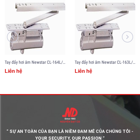
Tay đẩy hơi âm Newstar CL-164L/R - Made in Japan
Tay đẩy hơi âm Newstar CL-163L/R - Made in Japan
Liên hệ
Liên hệ
“ SỰ AN TOÀN CỦA BẠN LÀ NIỀM ĐAM MÊ CỦA CHÚNG TÔI -
YOUR SECURITY, OUR PASSION ”