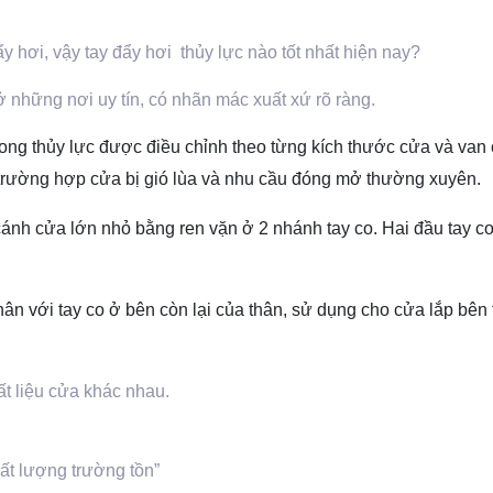
ẩy hơi, vậy tay đẩy hơi thủy lực nào tốt nhất hiện nay?
những nơi uy tín, có nhãn mác xuất xứ rõ ràng.
ong thủy lực được điều chỉnh theo từng kích thước cửa và van 
g trường hợp cửa bị gió lùa và nhu cầu đóng mở thường xuyên.
cánh cửa lớn nhỏ bằng ren vặn ở 2 nhánh tay co. Hai đầu tay co
n với tay co ở bên còn lại của thân, sử dụng cho cửa lắp bên t
ất liệu cửa khác nhau.
t lượng trường tồn”