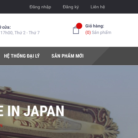
Đăng nhập
Đăng ký
Liên hệ
Giỏ hàng:
ở cửa:
(
0
)
Sản phẩm
 17h00, Thứ 2 - Thứ 7
HỆ THỐNG ĐẠI LÝ
SẢN PHẨM MỚI
E IN JAPAN
AN