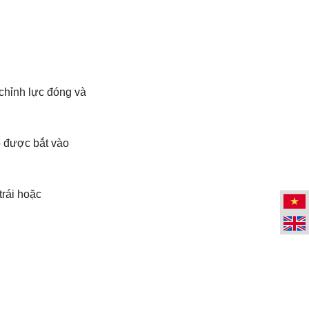
chỉnh lực đóng và

 được bắt vào

rái hoặc
