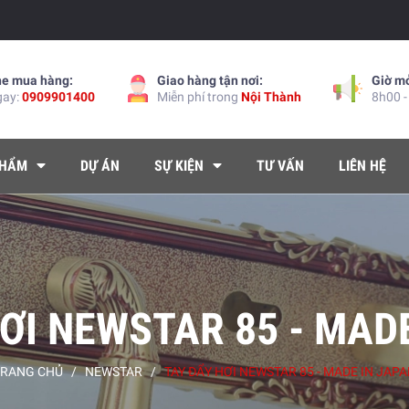
ne mua hàng:
Giao hàng tận nơi:
Giờ m
gay:
0909901400
Miễn phí trong
Nội Thành
8h00 -
PHẨM
DỰ ÁN
SỰ KIỆN
TƯ VẤN
LIÊN HỆ
ƠI NEWSTAR 85 - MAD
TRANG CHỦ
/
NEWSTAR
/
TAY ĐẨY HƠI NEWSTAR 85 - MADE IN JAP