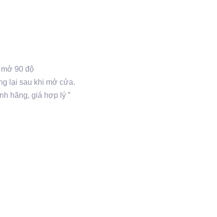
a mở 90 độ
g lại sau khi mở cửa.
h hãng, giá hợp lý ”