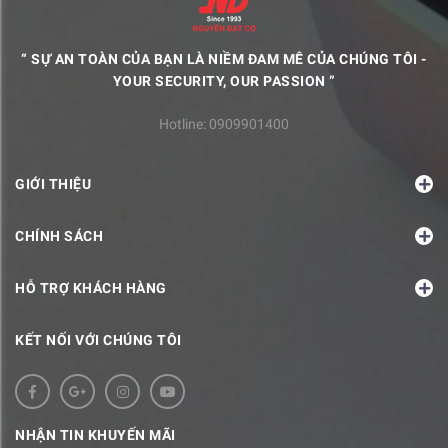
“ SỰ AN TOÀN CỦA BẠN LÀ NIỀM ĐAM MÊ CỦA CHÚNG TÔI -
YOUR SECURITY, OUR PASSION ”
Hotline:
0909901400
GIỚI THIỆU
CHÍNH SÁCH
HỖ TRỢ KHÁCH HÀNG
KẾT NỐI VỚI CHÚNG TÔI
NHẬN TIN KHUYẾN MÃI