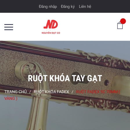
Đăng nhập
Đăng ký
Liên hệ
RUỘT KHÓA TAY GẠT
TRANG CHỦ
/
RUỘT KHÓA FADEX
/
RUỘT FADEX 5C 70MM (
VÀNG )