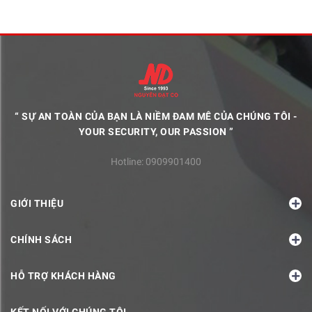
“ SỰ AN TOÀN CỦA BẠN LÀ NIỀM ĐAM MÊ CỦA CHÚNG TÔI -
YOUR SECURITY, OUR PASSION ”
Hotline:
0909901400
GIỚI THIỆU
CHÍNH SÁCH
HỖ TRỢ KHÁCH HÀNG