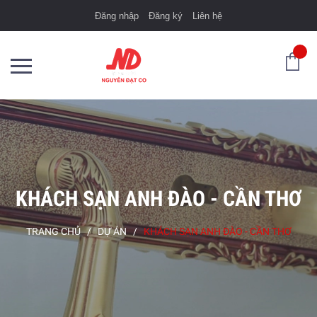
Đăng nhập
Đăng ký
Liên hệ
KHÁCH SẠN ANH ĐÀO - CẦN THƠ
TRANG CHỦ
/
DỰ ÁN
/
KHÁCH SẠN ANH ĐÀO - CẦN THƠ