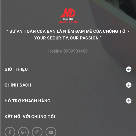
“ SỰ AN TOÀN CỦA BẠN LÀ NIỀM ĐAM MÊ CỦA CHÚNG TÔI -
YOUR SECURITY, OUR PASSION ”
Hotline:
0909901400
GIỚI THIỆU
CHÍNH SÁCH
HỖ TRỢ KHÁCH HÀNG
KẾT NỐI VỚI CHÚNG TÔI