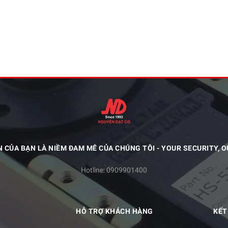
N CỦA BẠN LÀ NIỀM ĐAM MÊ CỦA CHÚNG TÔI - YOUR SECURITY, O
Hotline:
0909901400
HỖ TRỢ KHÁCH HÀNG
KẾT