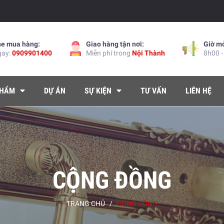
ne mua hàng:
Giao hàng tận nơi:
Giờ m
gay:
0909901400
Miễn phí trong
Nội Thành
8h00 -
PHẨM
DỰ ÁN
SỰ KIỆN
TƯ VẤN
LIÊN HỆ
CỘNG ĐỒNG
TRANG CHỦ
/
CỘNG ĐỒNG