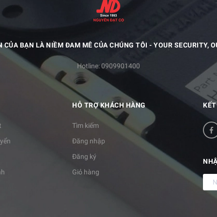
N CỦA BẠN LÀ NIỀM ĐAM MÊ CỦA CHÚNG TÔI - YOUR SECURITY, O
Hotline:
0909901400
HỖ TRỢ KHÁCH HÀNG
KẾT
t
Tìm kiếm
uyển
Đăng nhập
Đăng ký
NHẬ
nh
Giỏ hàng