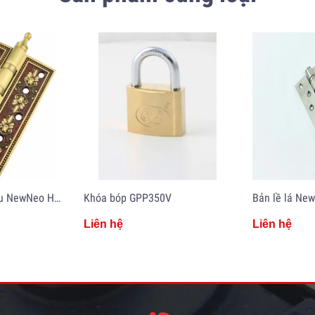
Bản lề lá đồng thau NewNeo HYA5-RG
Khóa bóp GPP350V
Liên hệ
Liên hệ