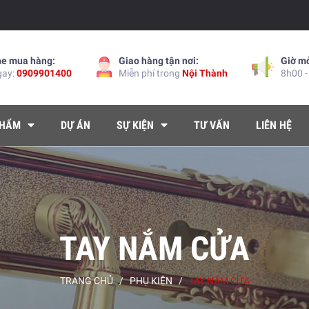
ne mua hàng:
Giao hàng tận nơi:
Giờ m
gay:
0909901400
Miễn phí trong
Nội Thành
8h00 -
PHẨM
DỰ ÁN
SỰ KIỆN
TƯ VẤN
LIÊN HỆ
TAY NẮM CỬA
TRANG CHỦ
/
PHỤ KIỆN
/
TAY NẮM CỬA