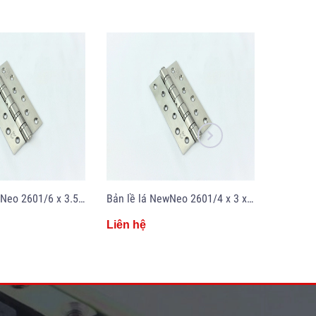
Bản lề lá NewNeo 2601/6 x 3.5 x 4
Bản lề lá NewNeo 2601/4 x 3 x 2
Hít cửa
Liên hệ
Liên hệ