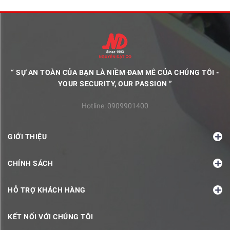
“ SỰ AN TOÀN CỦA BẠN LÀ NIỀM ĐAM MÊ CỦA CHÚNG TÔI -
YOUR SECURITY, OUR PASSION ”
Hotline:
0909901400
GIỚI THIỆU
CHÍNH SÁCH
HỖ TRỢ KHÁCH HÀNG
KẾT NỐI VỚI CHÚNG TÔI