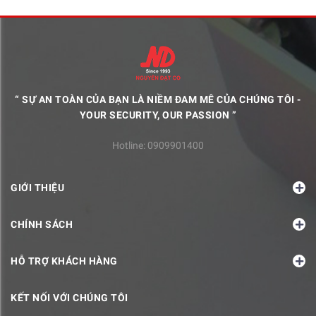
“ SỰ AN TOÀN CỦA BẠN LÀ NIỀM ĐAM MÊ CỦA CHÚNG TÔI -
YOUR SECURITY, OUR PASSION ”
Hotline:
0909901400
GIỚI THIỆU
CHÍNH SÁCH
HỖ TRỢ KHÁCH HÀNG
KẾT NỐI VỚI CHÚNG TÔI