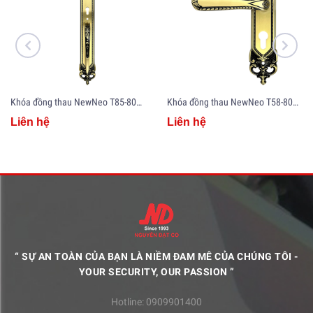
Khóa đồng thau NewNeo T85-807-600
Khóa đồng thau NewNeo T58-807-240
Liên hệ
Liên hệ
“ SỰ AN TOÀN CỦA BẠN LÀ NIỀM ĐAM MÊ CỦA CHÚNG TÔI -
YOUR SECURITY, OUR PASSION ”
Hotline:
0909901400