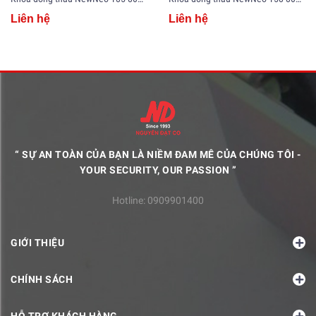
Liên hệ
Liên hệ
“ SỰ AN TOÀN CỦA BẠN LÀ NIỀM ĐAM MÊ CỦA CHÚNG TÔI -
YOUR SECURITY, OUR PASSION ”
Hotline:
0909901400
GIỚI THIỆU
CHÍNH SÁCH