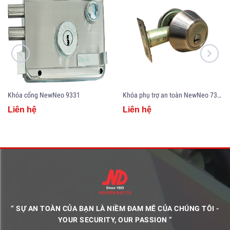
Khóa cổng NewNeo 9331
Khóa phụ trợ an toàn NewNeo 7312/2C
Liên hệ
Liên hệ
“ SỰ AN TOÀN CỦA BẠN LÀ NIỀM ĐAM MÊ CỦA CHÚNG TÔI -
YOUR SECURITY, OUR PASSION ”