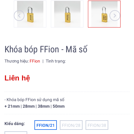
Khóa bóp FFion - Mã số
Thương hiệu:
FFion
|
Tình trạng:
Liên hệ
- Khóa bóp FFion sử dụng mã số
+ 21mm | 28mm | 38mm | 50mm
Kiểu dáng:
FFION/21
FFION/28
FFION/38