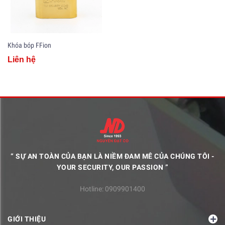
Khóa bóp FFion
Liên hệ
“ SỰ AN TOÀN CỦA BẠN LÀ NIỀM ĐAM MÊ CỦA CHÚNG TÔI -
YOUR SECURITY, OUR PASSION ”
Hotline:
0909901400
GIỚI THIỆU