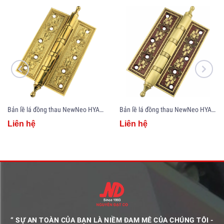
Bản lề lá đồng thau NewNeo HYA5-PVD
Bản lề lá đồng thau NewNeo HYA5-RG
Liên hệ
Liên hệ
“ SỰ AN TOÀN CỦA BẠN LÀ NIỀM ĐAM MÊ CỦA CHÚNG TÔI -