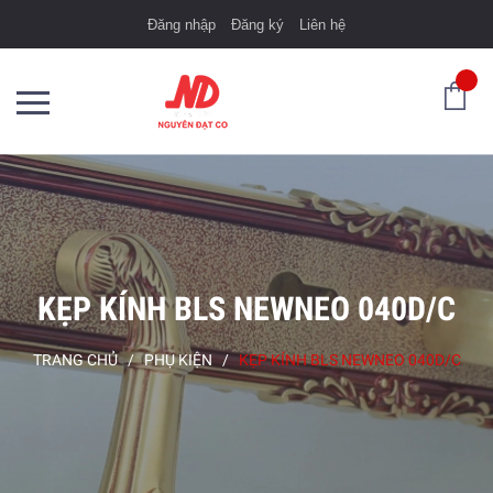
Đăng nhập
Đăng ký
Liên hệ
KẸP KÍNH BLS NEWNEO 040D/C
TRANG CHỦ
/
PHỤ KIỆN
/
KẸP KÍNH BLS NEWNEO 040D/C