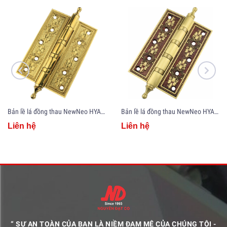
Bản lề lá đồng thau NewNeo HYA5-PVD
Bản lề lá đồng thau NewNeo HYA5-RG
Liên hệ
Liên hệ
“ SỰ AN TOÀN CỦA BẠN LÀ NIỀM ĐAM MÊ CỦA CHÚNG TÔI -