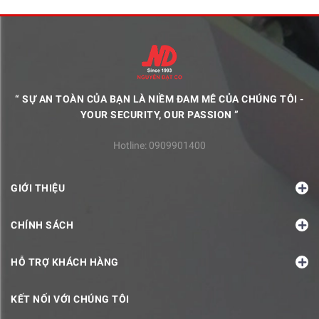
“ SỰ AN TOÀN CỦA BẠN LÀ NIỀM ĐAM MÊ CỦA CHÚNG TÔI -
YOUR SECURITY, OUR PASSION ”
Hotline:
0909901400
GIỚI THIỆU
CHÍNH SÁCH
HỖ TRỢ KHÁCH HÀNG
KẾT NỐI VỚI CHÚNG TÔI