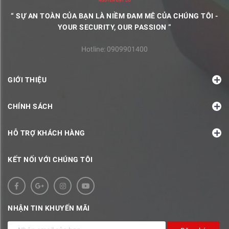
“ SỰ AN TOÀN CỦA BẠN LÀ NIỀM ĐAM MÊ CỦA CHÚNG TÔI -
YOUR SECURITY, OUR PASSION ”
Hotline:
0909901400
GIỚI THIỆU
CHÍNH SÁCH
HỖ TRỢ KHÁCH HÀNG
KẾT NỐI VỚI CHÚNG TÔI
NHẬN TIN KHUYẾN MÃI