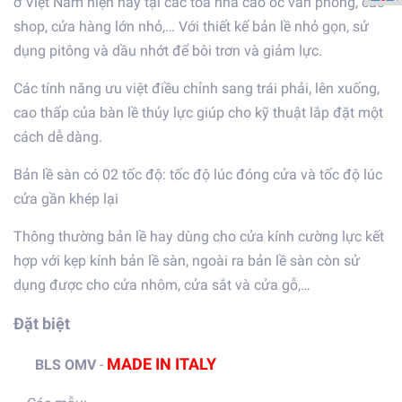
ở Việt Nam hiện nay tại các tòa nhà cao ốc văn phòng, các
shop, cửa hàng lớn nhỏ,… Với thiết kế bản lề nhỏ gọn, sử
dụng pitông và dầu nhớt để bôi trơn và giảm lực.
Các tính năng ưu việt điều chỉnh sang trái phải, lên xuống,
cao thấp của bàn lề thủy lực giúp cho kỹ thuật lắp đặt một
cách dễ dàng.
Bản lề sàn có 02 tốc độ: tốc độ lúc đóng cửa và tốc độ lúc
cửa gần khép lại
Thông thường bản lề hay dùng cho cửa kính cường lực kết
hợp với kẹp kính bản lề sàn, ngoài ra bản lề sàn còn sử
dụng được cho cửa nhôm, cửa sắt và cửa gỗ,…
Đặt biệt
MADE IN ITALY
BLS OMV
-