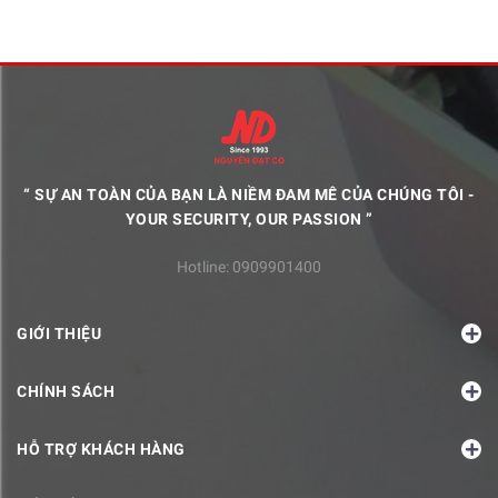
“ SỰ AN TOÀN CỦA BẠN LÀ NIỀM ĐAM MÊ CỦA CHÚNG TÔI -
YOUR SECURITY, OUR PASSION ”
Hotline:
0909901400
GIỚI THIỆU
CHÍNH SÁCH
HỖ TRỢ KHÁCH HÀNG