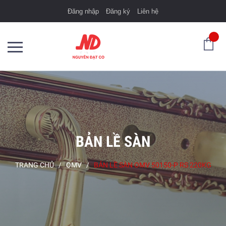
Đăng nhập
Đăng ký
Liên hệ
BẢN LỀ SÀN
TRANG CHỦ
/
OMV
/
BẢN LỀ SÀN OMV 50150-P RS 220KG